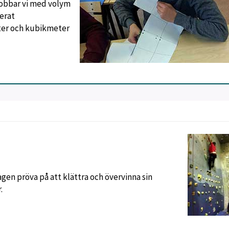
jobbar vi med volym
serat
er och kubikmeter
en pröva på att klättra och övervinna sin
.