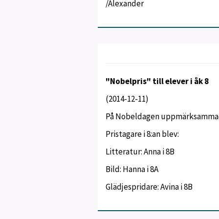
/Alexander
"Nobelpris" till elever i åk 8
(2014-12-11)
På Nobeldagen uppmärksammades 
Pristagare i 8:an blev:
Litteratur: Anna i 8B
Bild: Hanna i 8A
Glädjespridare: Avina i 8B