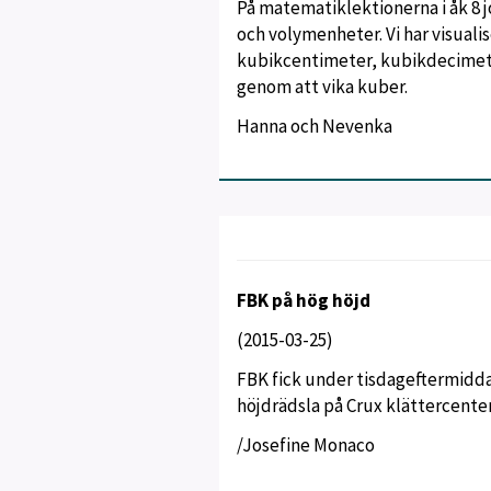
På matematiklektionerna i åk 8 
och volymenheter. Vi har visuali
kubikcentimeter, kubikdecimet
genom att vika kuber.
Hanna och Nevenka
FBK på hög höjd
(2015-03-25)
FBK fick under tisdageftermiddag
höjdrädsla på Crux klättercenter
/Josefine Monaco