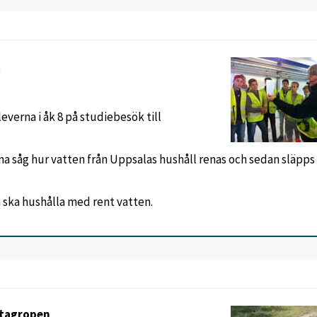
t
verna i åk 8 på studiebesök till
na såg hur vatten från Uppsalas hushåll renas och sedan släpps i
 ska hushålla med rent vatten.
stagropen