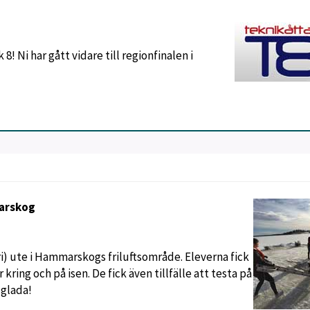
k 8! Ni har gått vidare till regionfinalen i
marskog
ari) ute i Hammarskogs friluftsområde. Eleverna fick
 kring och på isen. De fick även tillfälle att testa på
 glada!