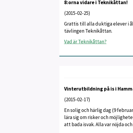
8:orna vidare i Teknikåttan!
(2015-02-25)
Grattis till alla duktiga elever i å
tävlingen Teknikåttan.
Vad är Teknikåttan?
Vinterutbildning på is i Ham
(2015-02-17)
En solig och härlig dag (9 febru
lära sig om risker och möjligheter
att bada isvak. Alla var nöjda och