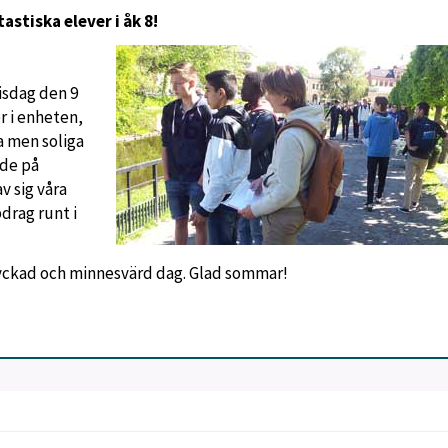
stiska elever i åk 8!
isdag den 9
er i enheten,
a men soliga
de på
v sig våra
drag runt i
n lyckad och minnesvärd dag. Glad sommar!