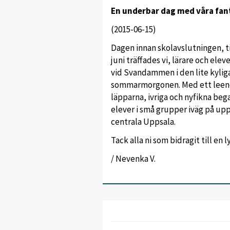
En underbar dag med våra fanta
(2015-06-15)
Dagen innan skolavslutningen, t
juni träffades vi, lärare och elev
vid Svandammen i den lite kylig
sommarmorgonen. Med ett leen
läpparna, ivriga och nyfikna bega
elever i små grupper iväg på upp
centrala Uppsala.
Tack alla ni som bidragit till e
/ Nevenka V.