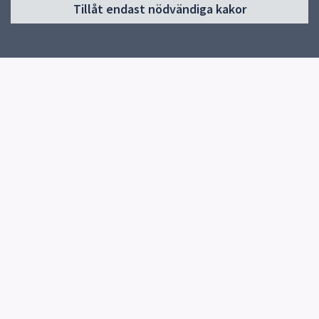
Tillåt endast nödvändiga kakor
Start
Schema
Om skolan
Prov & Läxor
Profiler
Kontakt
Elevhälsa
Pedagogik
Gymnasievalet sommaren 2026
Snabblänkar
Startsidan
Uppsala kommun
Skolverket