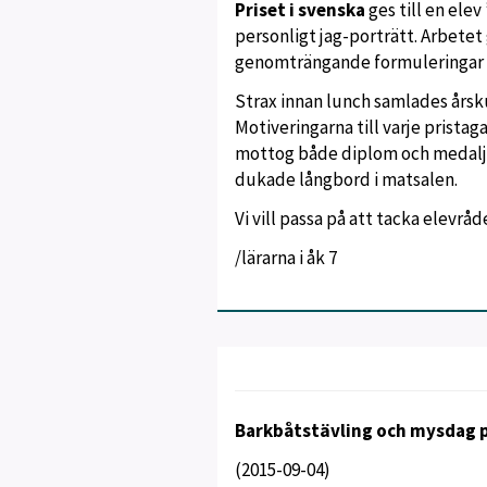
Priset i svenska
ges till en ele
personligt jag-porträtt. Arbetet
genomträngande formuleringar s
Strax innan lunch samlades årsku
Motiveringarna till varje prista
mottog både diplom och medalj f
dukade långbord i matsalen.
Vi vill passa på att tacka elevr
/lärarna i åk 7
Barkbåtstävling och mysdag 
(2015-09-04)