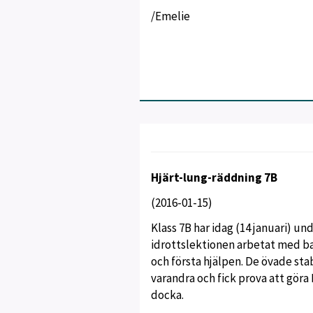
/Emelie
Hjärt-lung-räddning 7B
(2016-01-15)
Klass 7B har idag (14 januari) un
idrottslektionen arbetat med ba
och första hjälpen. De övade stab
varandra och fick prova att göra
docka.