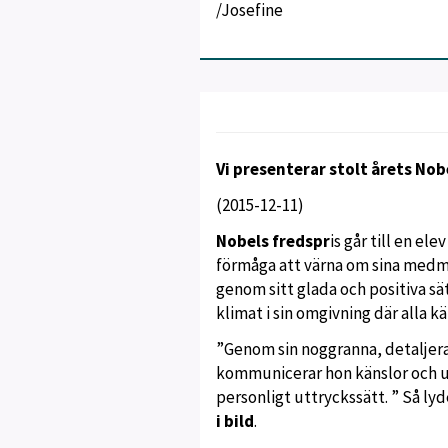
/Josefine
Vi presenterar stolt årets No
(2015-12-11)
Nobels fredspr
is går till en el
förmåga att värna om sina medm
genom sitt glada och positiva s
klimat i sin omgivning där alla 
”Genom sin noggranna, detaljer
kommunicerar hon känslor och u
personligt uttryckssätt. ” Så lyd
i bild
.