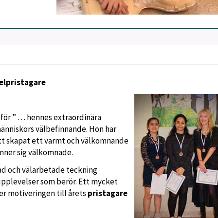
belpristagare
ev för ” … hennes extraordinära
änniskors välbefinnande. Hon har
ätt skapat ett varmt och välkomnande
känner sig välkomnade.
ad och välarbetade teckning
pplevelser som berör. Ett mycket
er motiveringen till årets
pristagare