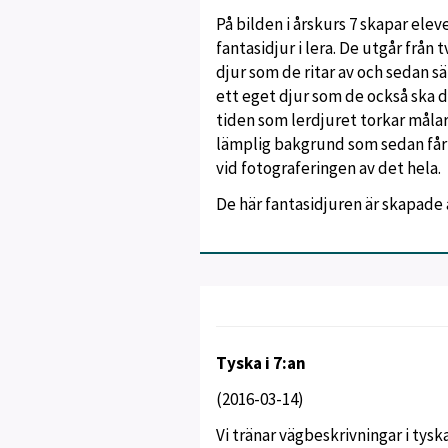
På bilden i årskurs 7 skapar ele
fantasidjur i lera. De utgår från t
djur som de ritar av och sedan sät
ett eget djur som de också ska 
tiden som lerdjuret torkar måla
lämplig bakgrund som sedan får
vid fotograferingen av det hela.
De här fantasidjuren är skapade 
Tyska i 7:an
(2016-03-14)
Vi tränar vägbeskrivningar i tysk