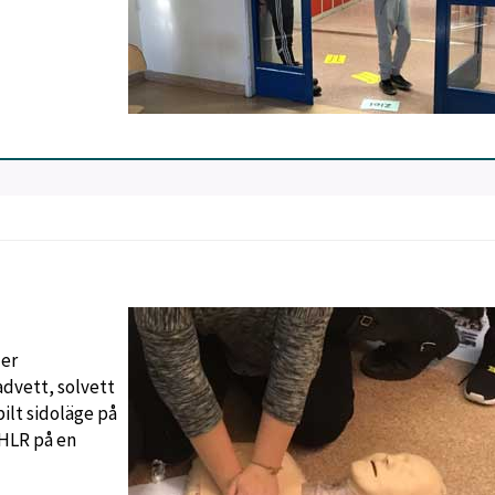
der
dvett, solvett
ilt sidoläge på
 HLR på en