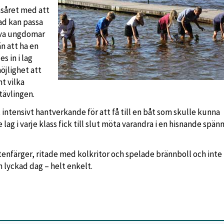
äsåret med att
ad kan passa
tiva ungdomar
n att ha en
s in i lag
öjlighet att
t vilka
tävlingen.
 intensivt hantverkande för att få till en båt som skulle kunna
lag i varje klass fick till slut möta varandra i en hisnande spä
nfärger, ritade med kolkritor och spelade brännboll och inte
 lyckad dag – helt enkelt.