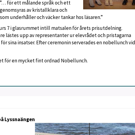
v ”… för ett målande språk och ett
 genomsyras av kristallklara och
om underhåller och väcker tankar hos läsaren.”
rs 7 i glasrummet intill matsalen för årets prisutdelning.
gare lästes upp av representanter ur elevrådet och pristagarna
ör sina insatser. Efter ceremonin serverades en nobellunch vi
ådet för en mycket fint ordnad Nobellunch.
på Lyssnaängen