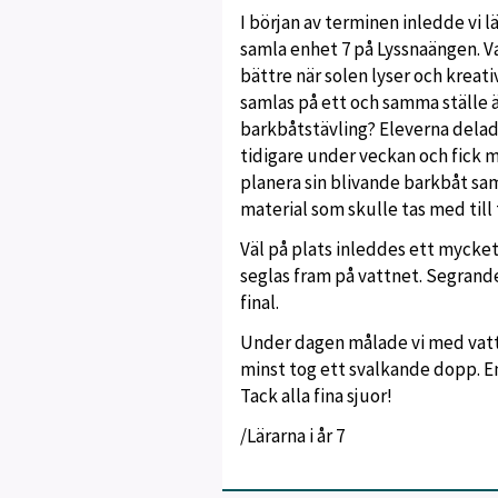
I början av terminen inledde vi l
samla enhet 7 på Lyssnaängen. V
bättre när solen lyser och krea
samlas på ett och samma ställe ä
barkbåtstävling? Eleverna delade
tidigare under veckan och fick m
planera sin blivande barkbåt sam
material som skulle tas med till 
Väl på plats inleddes ett mycket
seglas fram på vattnet. Segrande 
final.
Under dagen målade vi med vatte
minst tog ett svalkande dopp. En
Tack alla fina sjuor!
/Lärarna i år 7