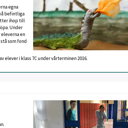
verna egna
vå befintliga
ter ihop till
döpa. Under
r eleverna en
 stå som fond
av elever i klass 7C under vårterminen 2016.
an.