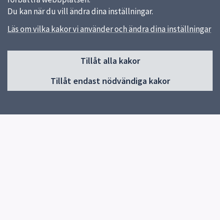
Du kan när du vill ändra dina inställningar.
Läs om vilka kakor vi använder och ändra dina inställningar
Sidfot
Tillåt alla kakor
Huvudmeny
Tillåt endast nödvändiga kakor
Start
Schema
Om skolan
Prov & Läxor
Profiler
Kontakt
Elevhälsa
Pedagogik
Gymnasievalet sommaren 2026
Snabblänkar