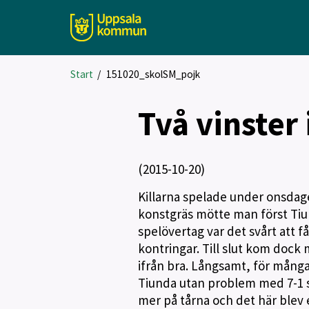
Start
/
151020_skolSM_pojk
Två vinster
(2015-10-20)
Killarna spelade under onsdag
konstgräs mötte man först Tiund
spelövertag var det svårt att få
kontringar. Till slut kom dock 
ifrån bra. Långsamt, för mång
Tiunda utan problem med 7-1 s
mer på tårna och det här blev e