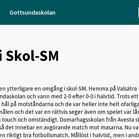
Gottsundaskolan
 i Skol-SM
en ytterligare en omgång i skol-SM. Hemma på Valsätra
askolan och vann med 2-0 efter 0-0 i halvtid. Trots ett
 hål på motståndarna och de var heller inte helt ofarliga 
målen och det var en rättvis seger även om spelet var lå
a touch och omständigt. Domarhagsskolan från Avesta s
å det innebar en avgörande match mot masarna. Nu var
n riktigt bra fotbollsmatch. Mållöst i halvtid, men i and