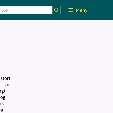
Meny
 stort
i sina
ngt
log
 vi
ra