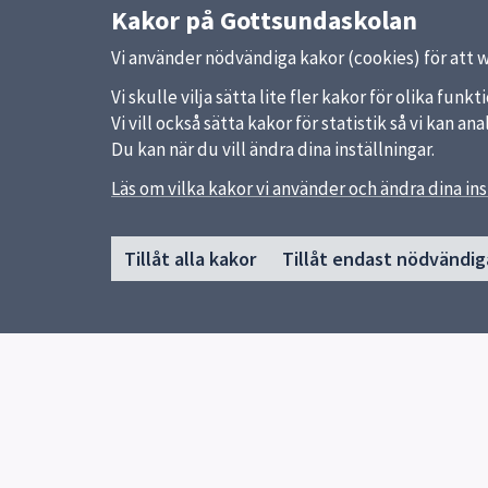
Kakor på Gottsundaskolan
Vi använder nödvändiga kakor (cookies) för att 
Vi skulle vilja sätta lite fler kakor för olika fu
Vi vill också sätta kakor för statistik så vi kan 
Du kan när du vill ändra dina inställningar.
Läs om vilka kakor vi använder och ändra dina ins
Sidfot
Huvudmeny
Snabb
Tillåt alla kakor
Tillåt endast nödvändig
Start
Startsi
Schema
Uppsal
Om skolan
Skolver
Prov & Läxor
Profiler
Kontakt
Elevhälsa
Pedagogik
Gymnasievalet sommaren 2026