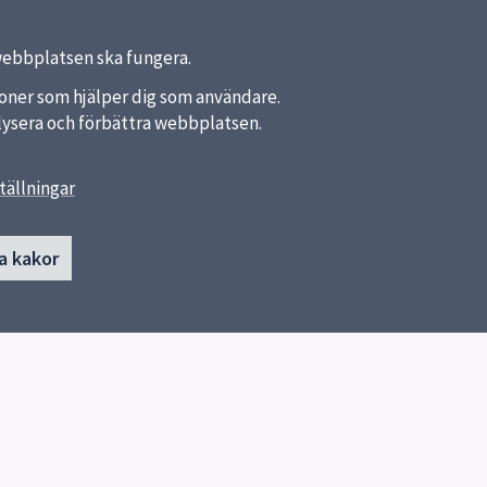
webbplatsen ska fungera.
nktioner som hjälper dig som användare.
analysera och förbättra webbplatsen.
tällningar
länkar
Kontakt
a kakor
Gottsundaskolan
dan
Skicka e-post
a kommun
Telefonkontakt
ket