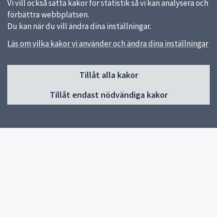
Vi vill också sätta kakor för statistik så vi kan analysera och
förbättra webbplatsen.
Du kan när du vill ändra dina inställningar.
Läs om vilka kakor vi använder och ändra dina inställningar
Sidfot
Tillåt alla kakor
Huvudmeny
Tillåt endast nödvändiga kakor
Start
Schema
Om skolan
Prov & Läxor
Profiler
Kontakt
Elevhälsa
Pedagogik
Gymnasievalet sommaren 2026