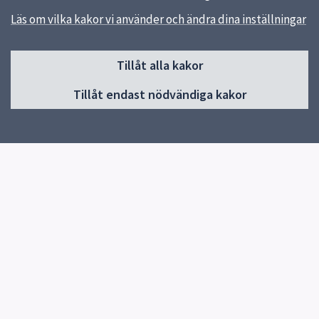
Läs om vilka kakor vi använder och ändra dina inställningar
Sidfot
Tillåt alla kakor
Huvudmeny
Tillåt endast nödvändiga kakor
Start
Schema
Om skolan
Prov & Läxor
Profiler
Kontakt
Elevhälsa
Pedagogik
Gymnasievalet sommaren 2026
Snabblänkar
Startsidan