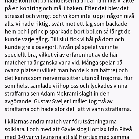
hade kontroll på händelserna ända fram tills vi åkte
på en kontring och mål i baken. Efter det blev det
stressat och virrigt och vi kom inte upp i någon nivå
alls. Vi hade riktigt svårt mot ett lag som backade
hem och i princip sparkade bort bollen så långt de
kunde varje gång. Till slut fick vi hål på dom och
kunde greja oavgjort. Nivån på spelet var inte
speciellt bra, vilket vi av erfarenhet av de här
matcherna är ganska vana vid. Många spelar på
ovana platser (vilket man borde klara bättre) och
det känns som nerverna sitter utanpå tröjorna. Hur
som helst samlade vi ihop oss och lyckades vinna
straffarna sen Adam Mekrami slagit in den
avgörande. Gustav Sveijer i målet tog två av
straffarna och hade stor del i att vi vann straffarna.
I killarnas andra match var förutsättningarna
solklara. I och med att Gävle slog Hortlax från Piteå
med 3-0 var vi tvungna att slå Hortlax med samma