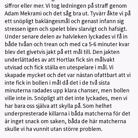
siffror eller mer. Vi tog ledningen på straff genom
Adam Mekrami och det såg bra ut. Tyvärr åkte vi på
ett snöpligt baklängesmål och genast infann sig
stressen igen och spelet blev slarvigt och hafsigt.
Under senare delen av halvleken lyckades vi få in
både tvåan och trean och med ca 5-6 minuter kvar
blev det givetvis jakt på ett mål till. Den jakten
underlättades av att Hortlax fick sin målvakt
utvisad och fick ställa en utespelare i mål. Vi
skapade mycket och det var nästan ofattbart att vi
inte fick in bollen i mål då det i de två sista
minuterna radades upp klara chanser, men bollen
ville inte in. Snöpligt att det inte lyckades, men vi
har bara oss själva att skylla på. Som helhet
underpresterade killarna i båda matcherna för det
är inget snack om saken, båda de här matcherna
skulle vi ha vunnit utan större problem.