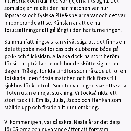
till Hortlax och därmed var tjejerna utslagna. Det
som slog en rejält i den här matchen var hur
löpstarka och fysiska Piteå-spelarna var och det var
imponerande att se. Känslan är att de har
förutsättningar att gå långt i den här turneringen.
Sammanfattningsvis kan vi väl säga att det finns en
del att jobba med för oss och klubbarna både på
pojk- och flicksidan. Alla ska dock ha stort beröm
för sitt uppträdande och hur de skötte sig under
dagen. Tråkigt för Ida Lindfors som råkade ut för en
fotskada i den första matchen och fick föras till
sjukhus för kontroll. Som tur var ingen skelettskada
i foten utan en rejäl stukning. Vill också rikta ett
stort tack till Emilia, Julia, Jacob och Henkan som
ställde upp och fixade allt runt omkring.
Vi kommer igen, var så säkra. Nästa år är det dags
för 05-orna och nuvarande åttor att försvara