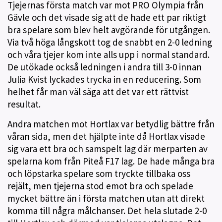
Tjejernas första match var mot PRO Olympia från
Gävle och det visade sig att de hade ett par riktigt
bra spelare som blev helt avgörande för utgången.
Via två höga långskott tog de snabbt en 2-0 ledning
och våra tjejer kom inte alls upp i normal standard.
De utökade också ledningen i andra till 3-0 innan
Julia Kvist lyckades trycka in en reducering. Som
helhet får man väl säga att det var ett rättvist
resultat.
Andra matchen mot Hortlax var betydlig bättre från
våran sida, men det hjälpte inte då Hortlax visade
sig vara ett bra och samspelt lag där merparten av
spelarna kom från Piteå F17 lag. De hade många bra
och löpstarka spelare som tryckte tillbaka oss
rejält, men tjejerna stod emot bra och spelade
mycket bättre än i första matchen utan att direkt
komma till några målchanser. Det hela slutade 2-0