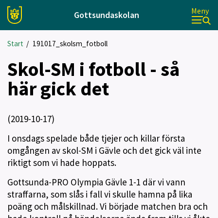
Meny
Gottsundaskolan
Start
/
191017_skolsm_fotboll
Skol-SM i fotboll - så
här gick det
(2019-10-17)
I onsdags spelade både tjejer och killar första
omgången av skol-SM i Gävle och det gick väl inte
riktigt som vi hade hoppats.
Gottsunda-PRO Olympia Gävle 1-1 där vi vann
straffarna, som slås i fall vi skulle hamna på lika
poäng och målskillnad. Vi började matchen bra och